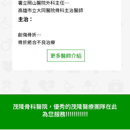
署立岡山醫院外科主任
高雄市立大同醫院骨科主治醫師
主治：
創傷骨折
骨折癒合不良治療
退化性脊椎疾病
更多醫師介紹
五十肩冰凍肩治療及手術
關節炎治療
運動傷害
坐骨神經症治療
板機指
腕隧道症候群
震波治療
茂隆骨科醫院，優秀的茂隆醫療團隊在此
為您服務!!!!!!!!!!!