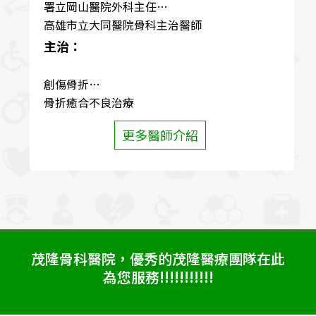
署立岡山醫院外科主任
高雄市立大同醫院骨科主治醫師
主治：
創傷骨折
骨折癒合不良治療
退化性脊椎疾病
更多醫師介紹
五十肩冰凍肩治療及手術
關節炎治療
運動傷害
坐骨神經症治療
板機指
腕隧道症候群
震波治療
茂隆骨科醫院，優秀的茂隆醫療團隊在此
為您服務!!!!!!!!!!!