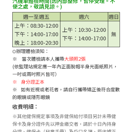
汽機車體檢時間(因內部整修，暫停受理。不
便之處，敬請見諒。)
週一至週五
週六
週日
上午：08:30-12:00
上午：10:30-12:00
下午：14:00-17:00
無
下午：14:00-17:00
晚上：18:00-20:30
辦理體檢須知：
◎
※ 當次體檢請本人攜帶
大頭照2張
(依監理站規定應一年內正面脫帽半身光面紙照片，
一吋或兩吋照片皆可）
※
身分證正本
※
如有近視或老花者，請自行攜帶矯正後符合度數
的眼鏡或隱形眼鏡
收費明細：
※其他健保規定事項及非健保給付項目另計未帶健
保卡及身分證件先以押金繳交者，請於十日內持身
分證、健保卡（兒童手冊）及戶口名簿、原收據正