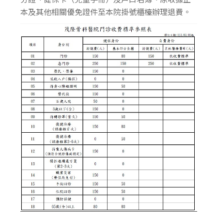
本及其他相關優免證件至本院掛號櫃檯辦理退費。