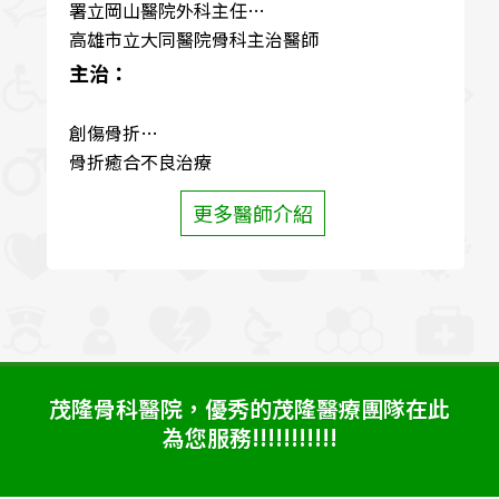
署立岡山醫院外科主任
高雄市立大同醫院骨科主治醫師
主治：
創傷骨折
骨折癒合不良治療
退化性脊椎疾病
更多醫師介紹
五十肩冰凍肩治療及手術
關節炎治療
運動傷害
坐骨神經症治療
板機指
腕隧道症候群
震波治療
茂隆骨科醫院，優秀的茂隆醫療團隊在此
為您服務!!!!!!!!!!!