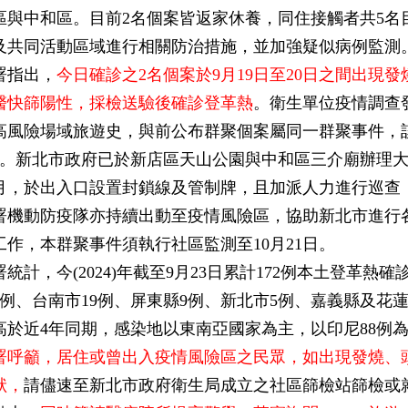
區與中和區。目前2名個案皆返家休養，同住接觸者共5名
及共同活動區域進行相關防治措施，並加強疑似病例監測
署指出，
今日確診之2名個案於9月19日至20日之間出現
醫快篩陽性，採檢送驗後確診登革熱
。衛生單位疫情調查
高風險場域旅遊史，與前公布群聚個案屬同一群聚事件，
型。新北市政府已於新店區天山公園與中和區三介廟辦理
月，於出入口設置封鎖線及管制牌，且加派人力進行巡查
署機動防疫隊亦持續出動至疫情風險區，協助新北市進行
工作，本群聚事件須執行社區監測至10月21日。
統計，今(2024)年截至9月23日累計172例本土登革熱
37例、台南市19例、屏東縣9例、新北市5例、嘉義縣及花
高於近4年同期，感染地以東南亞國家為主，以印尼88例為
署呼籲，居住或曾出入疫情風險區之民眾，如出現發燒、
狀，
請儘速至新北市政府衛生局成立之社區篩檢站篩檢或