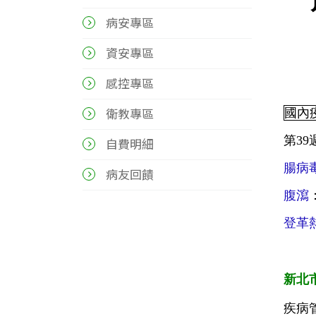
病安專區
資安專區
感控專區
衛教專區
國內
第3
自費明細
腸病
病友回饋
腹瀉
登革
新北
疾病