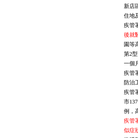
新店
住地
疾管
後就
園等
第2
一個
疾管
防治
疾管署
市1
例，
疾管
似症