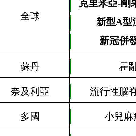
克里米亞-剛
全球
新型A型
新冠併
蘇丹
霍
奈及利亞
流行性腦
多國
小兒麻