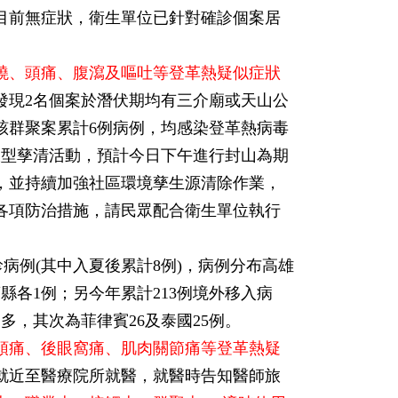
目前無症狀，衛生單位已針對確診個案居
。
發燒、頭痛、腹瀉及嘔吐等登革熱疑似症狀
發現2名個案於潛伏期均有三介廟或天山公
該群聚案累計6例病例，均感染登革熱病毒
大型孳清活動，預計今日下午進行封山為期
，並持續加強社區環境孳生源清除作業，
各項防治措施，請民眾配合衛生單位執行
確診病例(其中入夏後累計8例)，病例分布高雄
蓮縣各1例；另今年累計213例境外移入病
多，其次為菲律賓26及泰國25例。
頭痛、後眼窩痛、肌肉關節痛等登革熱疑
就近至醫療院所就醫，就醫時告知醫師旅