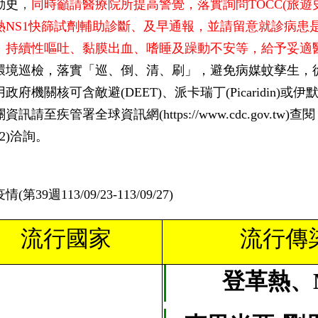
動史
，
同時籲請醫療院所提高警覺，落實詢問TOCC(旅
熱NS1快篩試劑輔助診斷、及早通報，並請留意就診病患
、持續性嘔吐、黏膜出血、嗜睡及躁動不安等，給予妥適
環境巡檢，落實「巡、倒、清、刷」，避免病媒蚊孳生，
政府機關核可含敵避(DEET)、派卡瑞丁(Picaridin)或伊
資訊請至疾管署全球資訊網(https://www.cdc.gov.tw)
22)洽詢。
(第39週113/09/23-113/09/27)
流行國家
流行傳
登革熱、