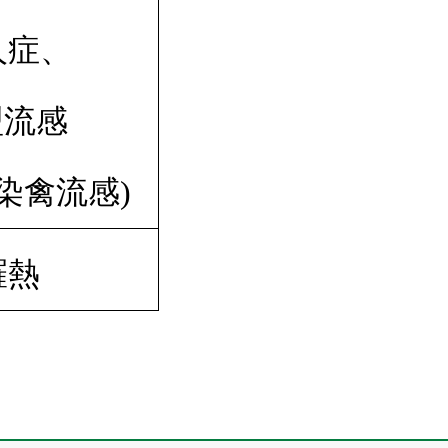
人症、
型流感
染禽流感)
羅熱