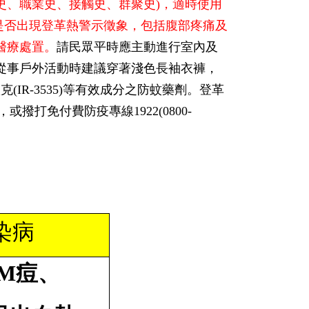
遊史、職業史、接觸史、群聚史)，適時使用
是否出現登革熱警示徵象，包括腹部疼痛及
醫療處置。
請民眾平時應主動進行室內及
從事戶外活動時建議穿著淺色長袖衣褲，
默克(IR-3535)等有效成分之防蚊藥劑。登革
查閱，或撥打免付費防疫專線1922(0800-
染病
M痘、