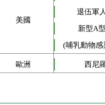
退伍軍
美國
新型A
(哺乳動物感
歐洲
西尼