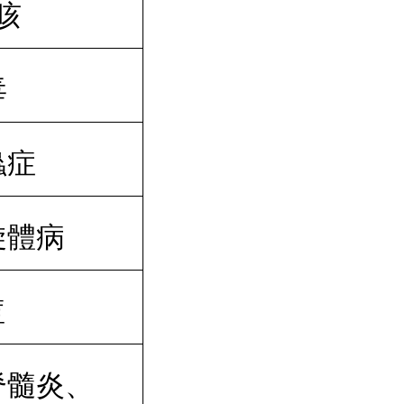
咳
毒
蟲症
旋體病
痘
脊髓炎、