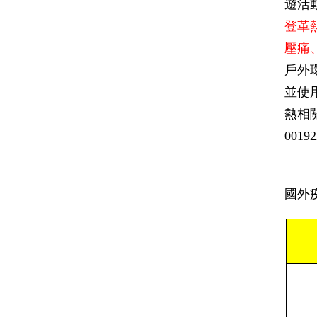
遊活
登革
壓痛
戶外
並使用
熱相關
0019
國外疫情