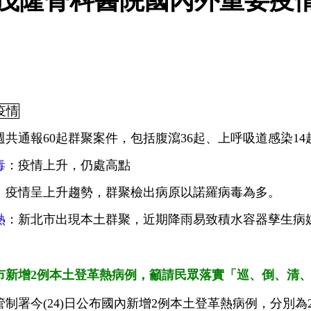
茂隆骨科醫院國內外重要疫情訊
資料彙整：
疫情
9週共通報60起群聚案件，包括腹瀉36起、上呼吸道感染1
毒
：疫情上升，仍處高點
：疫情呈上升趨勢，群聚檢出病原以諾羅病毒為多。
熱
：新北市出現本土群聚，近期降雨易致積水容器孳生病
市新增2例本土登革熱病例，籲請民眾落實「巡、倒、清
管制署今(24)日公布國內新增2例本土登革熱病例，分別為