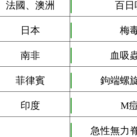
法國
、
澳洲
百日
日本
梅
南非
血吸
菲律賓
鉤端螺
印度
M
急性無力