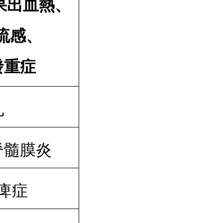
果出血熱、
流感、
發重症
亂
脊髓膜炎
痺症