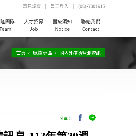
意見調查
|
員工登入
|
(08)-7801915
茂隆團隊
人才招募
醫療須知
聯絡我們
Team
Job
Notice
Contact
首頁
感控專區
國內外疫情監測速訊
分享：