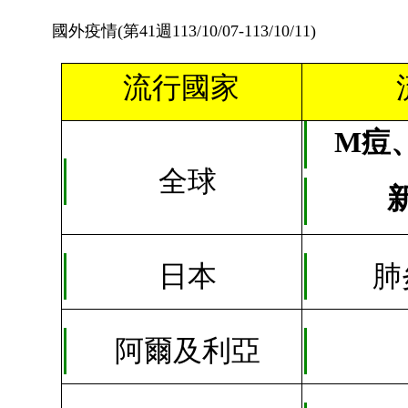
國外疫情(第41週113/10/07-113/10/11)
流行國家
M痘
全球
日本
肺
阿爾及利亞