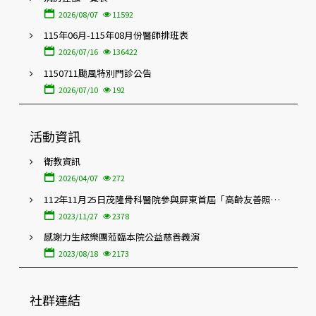
2026/08/07
11592
115年06月-115年08月份醫師排班表
2026/07/16
136422
1150711颱風特別門診公告
2026/07/10
192
活動資訊
衛教資訊
2026/04/07
272
112年11月25日茂隆骨科醫院參與屏東首屆「高齡友善照護
暨在地特色醫療博覽會」
2023/11/27
2378
感謝力生絃樂團蒞臨本院公益慈善義演
2023/08/18
2173
社群連結