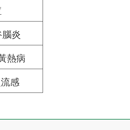
痘
谷腦炎
黃熱病
型流感