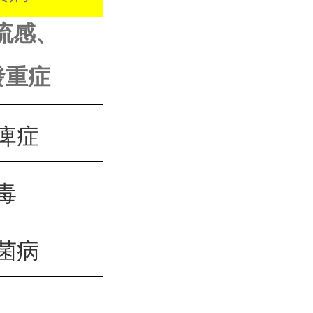
流感、
發重症
痺症
毒
菌病
亂