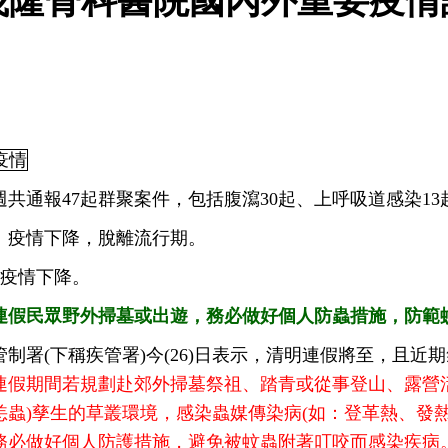
茂隆骨科醫院國內外重要疫情訊息
疫情
2週共通報47起群聚案件，包括腹瀉30起、上呼吸道感染1
：
疫情下降，脫離流行期。
疫情下降。
連假民眾野外掃墓或出遊，務必做好個人防蟲措施，防範
管制署(下稱疾管署)今(26)日表示，清明連假將至，且
連假期間若規劃赴郊外掃墓祭祖、踏青或從事登山、露營
恙蟲)孳生的草叢環境，感染蟲媒傳染病(如：登革熱、發
務必做好個人防護措施，避免被蚊蟲附著叮咬而感染疾病