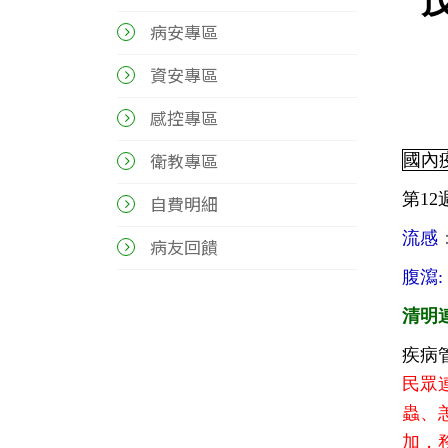
病安專區
資安專區
感控專區
衛教專區
國內
第1
自費明細
流感
病友回饋
腹瀉:
清明
疾病
民眾
蟲、
加，