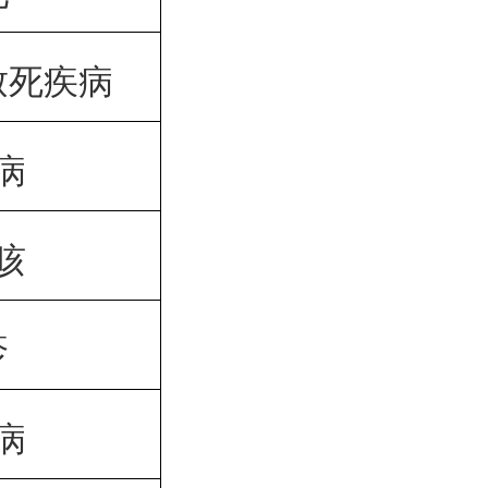
致死疾病
病
咳
疹
病