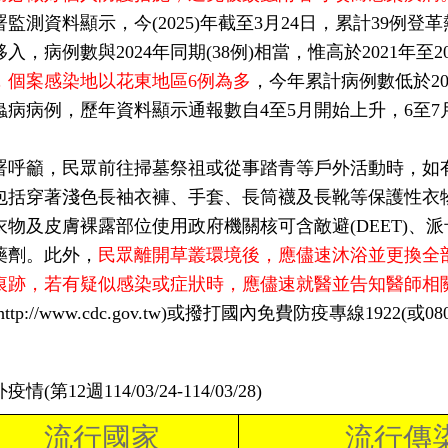
署監測資料顯示，今(2025)年截至3月24日，累計39
入，病例數與2024年同期(38例)相當，惟高於2021年至202
，個案感染地以花東地區6例為多
，今年累計病例數低於2021
蟲病病例，歷年資料顯示通報數自4至5月開始上升，6至
。
署呼籲，民眾前往掃墓祭祖或從事踏青等戶外活動時，如
包括穿著淺色長袖衣褲、手套、長筒襪及長靴等保護性衣
物及皮膚裸露部位使用政府機關核可含敵避(DEET)、派卡瑞丁(P
藥劑。此外，
民眾離開草叢環境後，應儘速沐浴並更換全
痕跡，若有疑似感染或症狀時，應儘速就醫並告知醫師相
ttp://www.cdc.gov.tw)或撥打國內免費防疫專線1922(或08
情(第12週114/03/24-114/03/28)
流行國家
流行傳