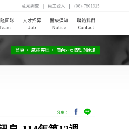
意見調查
|
員工登入
|
(08)-7801915
茂隆團隊
人才招募
醫療須知
聯絡我們
Team
Job
Notice
Contact
首頁
感控專區
國內外疫情監測速訊
分享：