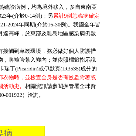
例登革熱確診病例，均為境外移入，多自東南亞
3年(介於0-14例)；另
累計9例恙蟲病確定
-2024年同期(介於16-30例)。我國全年皆
7月達高峰，於東部及離島地區感染病例數
有接觸到草叢環境，務必做好個人防護措
物，將褲管紮入襪內；並依照標籤指示說
icaridin)或伊默克(IR3535)成分的
部衣物時，並檢查全身是否有蚊蟲附著或
關活動史。
相關資訊請參閱疾管署全球資
00-001922）洽詢。
染病