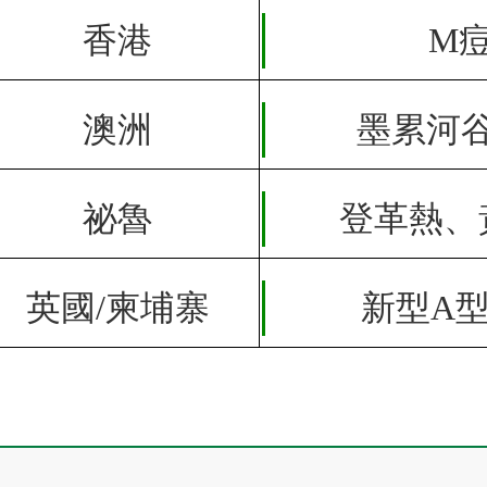
香港
M
澳洲
墨累河
祕魯
登革熱
、
英國/柬埔寨
新型A