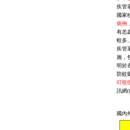
疾管
國家移
病例
有恙
較多
疾管
施，
明於衣
防蚊
叮咬
訊網(h
國內外疫