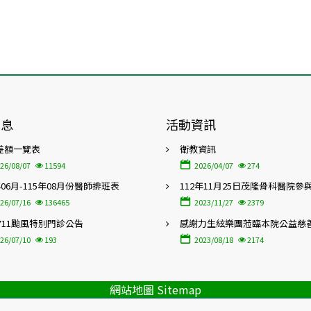
消息
活動資訊
差額一覽表
衛教資訊
26/08/07
11594
2026/04/07
274
年06月-115年08月份醫師排班表
112年11月25日茂隆骨科醫院參
屆「高齡友善照護暨在地特色醫
26/07/16
136465
2023/11/27
2379
會」
0711颱風特別門診公告
感謝力生絃樂團蒞臨本院公益慈
26/07/10
193
2023/08/18
2174
網站地圖 Sitemap