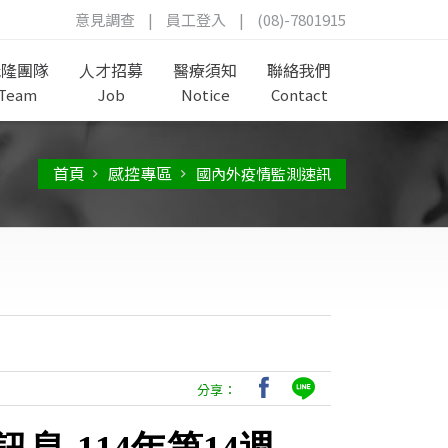
意見調查
|
員工登入
|
(08)-7801915
茂隆團隊
人才招募
醫療須知
聯絡我們
Team
Job
Notice
Contact
首頁
感控專區
國內外疫情監測速訊
分享：