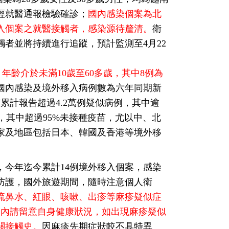
經就醫通報檢驗確診；
國內感染個案為北
入個案之就醫接觸者，感染源待釐清。
衛
者並將持續進行追蹤，預計監測至4月22
，年齡介於未滿10歲至60多歲，其中8例為
國內感染及境外移入病例數為六年同期新
市累計報告超過4.2萬例疑似病例，其中逾
孩童，其中超過95%未接種疫苗，尤以中、北
家及地區包括日本、韓國及香港等境外移
今年迄今累計14例境外移入個案，感染
防護，國外旅遊期間，隨時注意個人衛
流鼻水、紅眼、咳嗽、出疹等麻疹疑似症
週內請留意自身健康狀況，如出現麻疹疑似
關接觸史。
因麻疹先期症狀較不具特異