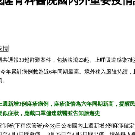
茂隆骨科醫院國內外重要疫情訊息
資
疫情
4週共通報33起群聚案件，包括腹瀉23起、上呼吸道感染7
今年累計病例數為近6年同期最高。境外移入風險持續，
例。
上週新增3例麻疹病例，麻疹疫情為六年同期新高，提醒
疑似症狀，應戴口罩儘速就醫並告知旅遊史
管制署(下稱疾管署)今(8)日公布國內上週新增3例麻疹確
5日至4月1日間發病， 3月25日至4月3日間出疹。境外移