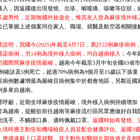
移入，因返國後出現發燒、出疹、喉嚨痛、咳嗽等症狀，
0多歲男性，近期無國外旅遊史，惟其友人曾為麻疹境外移
位已掌握上述個案同住家人、職場、就醫及航空器相關接觸
署說明，我國今(2025)年截至4月7日，累計22例麻疹病例
感染病例，另14例為境外移入病例，均自越南移入
；今年
另國際間麻疹疫情嚴峻
，越南今年截至3月中旬全國63省
000例確診及5例死亡，超過70%病例為9個月至15歲以下
區病例數遽增最為嚴峻且病例集中於都會地區，另鄰近國
例多來自越南。
署呼籲，近期全球麻疹疫情嚴峻，境外移入病例持續增加，
皆為越南，提醒欲前往越南等麻疹流行區民眾應做好自我
勤洗手、不觸摸口鼻、適時佩戴口罩。
返國時如有發燒、
入境時應主動告知機場檢疫人員並配合健康評估。返國3
，應儘速戴上口罩就醫，並主動告知醫師近期旅遊史及相