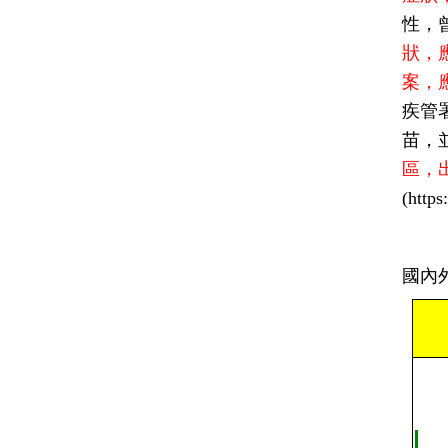
性，
狀，
案，
疾管
苗，
區，
(htt
國內外疫