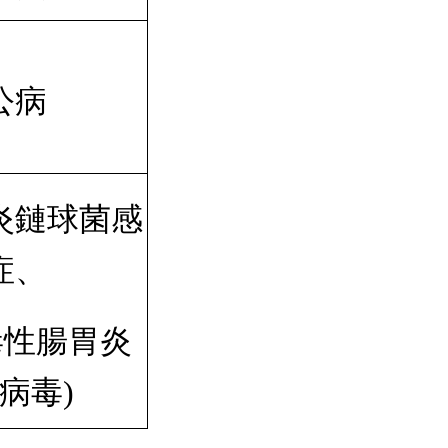
公病
炎鏈球菌感
症、
毒性腸胃炎
病毒)