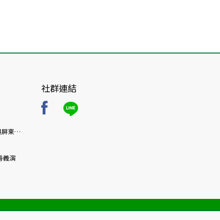
社群連結
與屏東首
療博覽
善義演