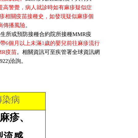
提高警覺，病人就診時如有麻疹疑似症
麻疹相關疫苗接種史，如發現疑似麻疹個
病傳播風險
。
生所或預防接種合約院所接種MMR疫
帶6個月以上未滿1歲的嬰兒前往麻疹流行
MR疫苗
。相關資訊可至疾管署全球資訊網
01922)洽詢。
傳染病
麻疹、
型流感、