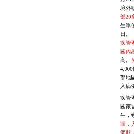
境外
部2
生單
日。
疾管
國內
高。
4,
部地
入病
疾管
國家
生，
狀，
症狀