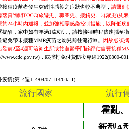
曾接種疫苗者發生突破性感染之症狀也較不典型，
請醫師
應落實詢問TOCC(旅遊史、職業史、接觸史、群聚史)及
應於24小時內通報，並加強相關感染控制措施，以降低疾
署提醒，家中如有年滿1歲幼兒，請按接種時程儘速攜至衛
並避免帶未接種MMR疫苗之幼兒前往流行區。
因故必須攜
出發前2至4週可洽衛生所或旅遊醫學門診評估自費接種M
ps://www.cdc.gov.tw)，或撥打免付費防疫專線1922(0800-0
情(第14週114/04/07-114/04/11)
流行國家
流行
霍亂、
新型A