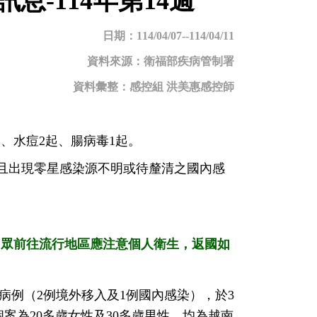
-114年第14週
日期：114/04/07--114/04/11
資料來源：衛福部疾病管制署
料彙整：感控組 洪美惠感控師
起、水痘2起、腸病毒1起。
且出現零星感染源不明或待釐清之國內感
民眾前往流行地區應注意個人衛生，返國如
定病例（2例境外移入及1例國內感染），於3
入個案為20多歲女性及30多歲男性，均為越南