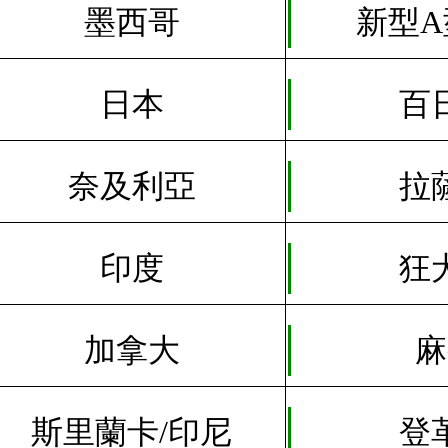
墨西哥
新型A
日本
百
奈及利亞
拉
印度
狂
加拿大
麻
斯里蘭卡/印尼
登