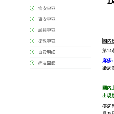
病安專區
資安專區
感控專區
衛教專區
國內
第1
自費明細
麻疹
:
病友回饋
染病
國內
出現
疾病
月2