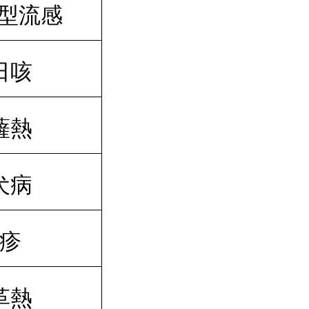
型流感
日咳
薩熱
犬病
疹
革熱