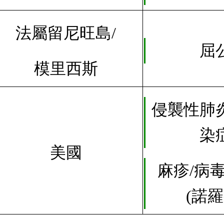
法屬留尼旺島/
屈
模里西斯
侵襲性肺
染
美國
麻疹/病
(諾羅