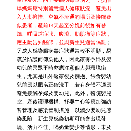
重症及死亡的主要腸病毒型別之一，提醒
準媽媽應特別留意個人健康狀況，避免出
入人潮擁擠、空氣不流通的場所及接觸疑
似患者
，
產前14天起至分娩前後如有發
燒、呼吸道症狀、腹瀉、肋肌痛等症狀，
應主動告知醫師，並與新生兒適當隔離
；
另成人感染腸病毒症狀通常較不明顯，易
疏於防護而傳染他人，因此家有孕婦及嬰
幼兒的民眾平時亦應注意個人與環境衛
生，尤其是出外返家後及擁抱、餵食嬰幼
兒前應以肥皂正確洗手，若有身體不適應
避免接觸孕婦及嬰幼兒。此外，醫院嬰兒
室、產後護理機構、托嬰中心等應加強訪
客管理及感染管制措施，以減少嬰幼兒感
染風險。新生兒感染初期可能會出現發
燒、活力不佳、喝奶量變少等情形，未及