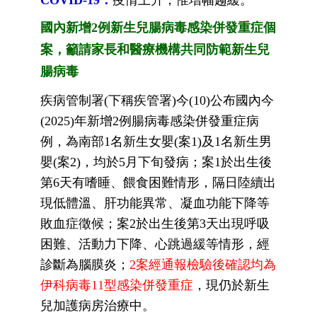
COVID-19：
疫情上升，惟增幅趨緩。
國內新增2例新生兒腸病毒感染併發重症個
案，籲請家長和醫療機構共同防範新生兒
腸病毒
疾病管制署(下稱疾管署)今(10)公布國內今
(2025)年新增2例腸病毒感染併發重症病
例，為南部1名新生女嬰(案1)及1名新生男
嬰(案2)，均於5月下旬發病；案1於出生後
第6天有嗜睡、餵食困難情形，隔日陸續出
現低體溫、肝功能異常、凝血功能下降等
敗血症徵候；案2於出生後第3天出現呼吸
困難、活動力下降、心跳過緩等情形，經
診斷為腦膜炎；
2案經通報檢驗後確認均為
伊科病毒11型感染併發重症
，現仍於新生
兒加護病房治療中。