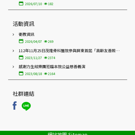
2026/07/10
182
活動資訊
衛教資訊
2026/04/07
269
112年11月25日茂隆骨科醫院參與屏東首屆「高齡友善照護
暨在地特色醫療博覽會」
2023/11/27
2374
感謝力生絃樂團蒞臨本院公益慈善義演
2023/08/18
2164
社群連結
網站地圖 Sitemap